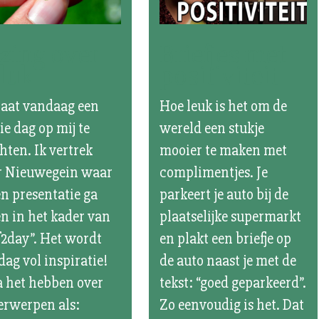
zing over
Briefjes met
luk
positiviteit
taat vandaag een
Hoe leuk is het om de
e dag op mij te
wereld een stukje
ten. Ik vertrek
mooier te maken met
r Nieuwegein waar
complimentjes. Je
en presentatie ga
parkeert je auto bij de
n in het kader van
plaatselijke supermarkt
f2day”. Het wordt
en plakt een briefje op
dag vol inspiratie!
de auto naast je met de
a het hebben over
tekst: “goed geparkeerd”.
rwerpen als:
Zo eenvoudig is het. Dat