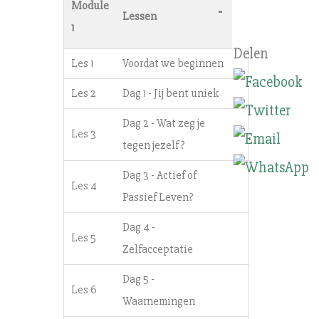
Module
-
Lessen
1
Les 1
Voordat we beginnen
Les 2
Dag 1 - Jij bent uniek
Dag 2 - Wat zeg je
Les 3
tegen jezelf?
Dag 3 - Actief of
Les 4
Passief Leven?
Dag 4 -
Les 5
Zelfacceptatie
Dag 5 -
Les 6
Waarnemingen