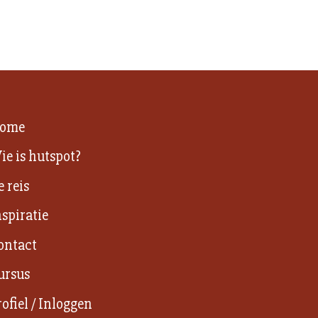
ome
ie is hutspot?
e reis
nspiratie
ontact
ursus
rofiel / Inloggen