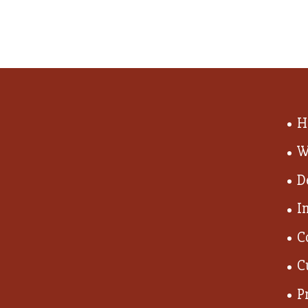
H
W
D
I
C
C
P