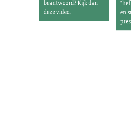
beantwoord? Kijk dan
“lie
deze video.
en s
pres