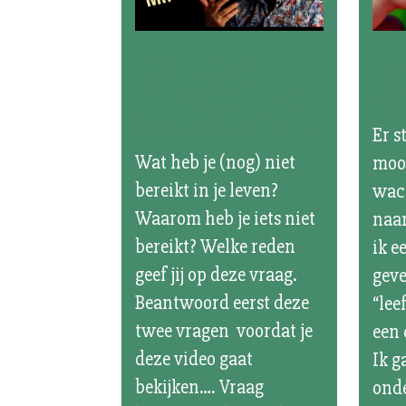
De juiste
Le
mindset – 60
ge
sec inspiratie
Er s
Wat heb je (nog) niet
mooi
bereikt in je leven?
wach
Waarom heb je iets niet
naa
bereikt? Welke reden
ik e
geef jij op deze vraag.
geve
Beantwoord eerst deze
“lee
twee vragen voordat je
een 
deze video gaat
Ik g
bekijken…. Vraag
onde