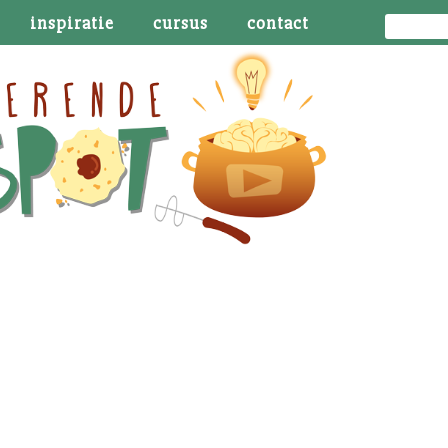
inspiratie
cursus
contact
je ademhaling en houding