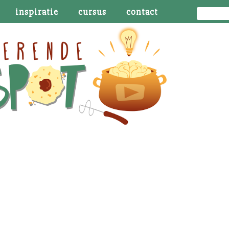
inspiratie
cursus
contact
aak ik het verschil?