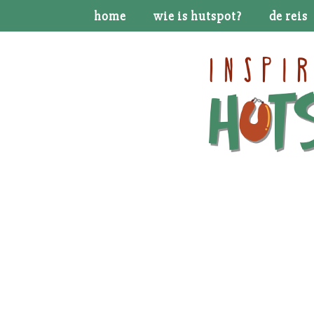
home
wie is hutspot?
de reis
Hoe m