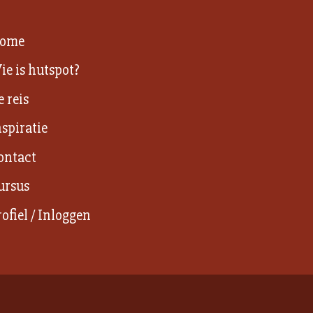
ome
ie is hutspot?
e reis
nspiratie
ontact
ursus
rofiel / Inloggen