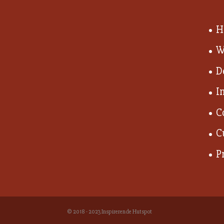
H
W
D
I
C
C
P
© 2018 - 2023 Inspirerende Hutspot