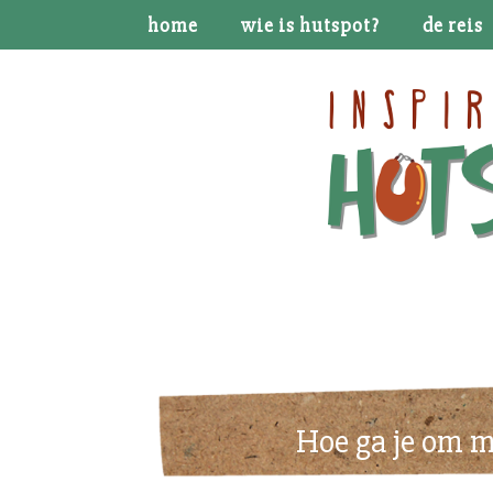
home
wie is hutspot?
de reis
Hoe ga je om me