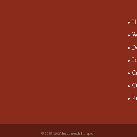
H
W
D
I
C
C
P
© 2018 - 2023 Inspirerende Hutspot