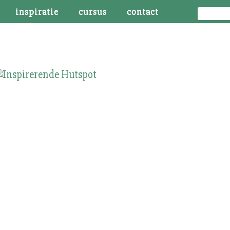
inspiratie
cursus
contact
bepaalt wat je doet thumbnail