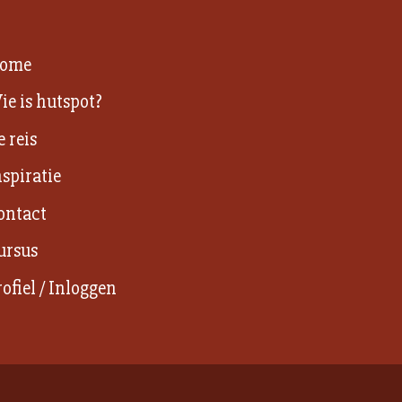
ome
ie is hutspot?
e reis
nspiratie
ontact
ursus
rofiel / Inloggen