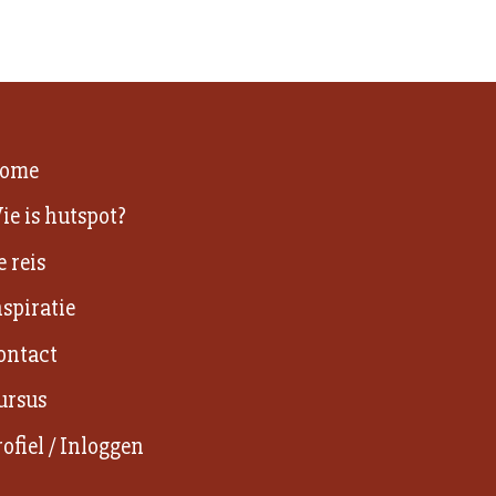
ome
ie is hutspot?
e reis
nspiratie
ontact
ursus
rofiel / Inloggen