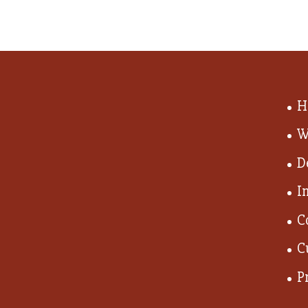
H
W
D
I
C
C
P