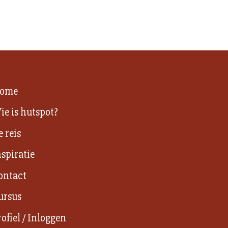
ome
ie is hutspot?
e reis
nspiratie
ontact
ursus
rofiel / Inloggen