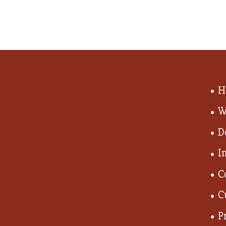
H
W
D
I
C
C
P