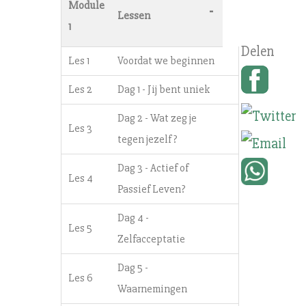
Module
-
Lessen
1
Les 1
Voordat we beginnen
Les 2
Dag 1 - Jij bent uniek
Dag 2 - Wat zeg je
Les 3
tegen jezelf?
Dag 3 - Actief of
Les 4
Passief Leven?
Dag 4 -
Les 5
Zelfacceptatie
Dag 5 -
Les 6
Waarnemingen