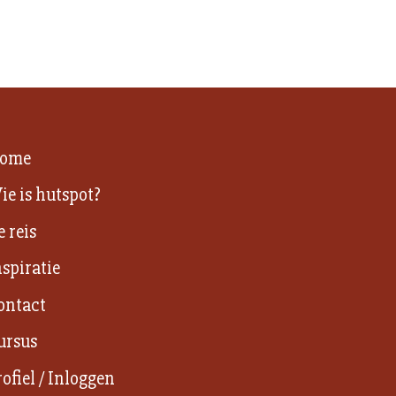
ome
ie is hutspot?
e reis
nspiratie
ontact
ursus
rofiel / Inloggen