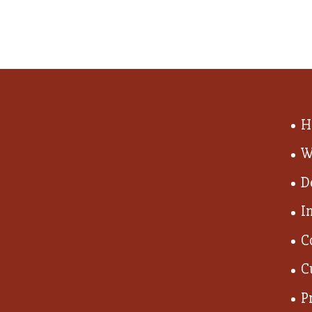
H
W
D
I
C
C
P