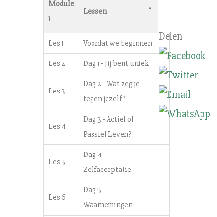
Module
-
Lessen
1
Les 1
Voordat we beginnen
Les 2
Dag 1 - Jij bent uniek
Dag 2 - Wat zeg je
Les 3
tegen jezelf?
Dag 3 - Actief of
Les 4
Passief Leven?
Dag 4 -
Les 5
Zelfacceptatie
Dag 5 -
Les 6
Waarnemingen