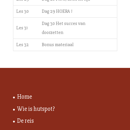
Les 30
Dag 29 HOERA !
Dag 30 Het succes van
Les 31
doorzetten
Les 32
Bonus materiaal
Home
Wie is hutspot?
De reis