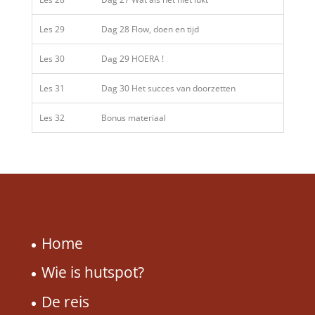
Les 29
Dag 28 Flow, doen en tijd
Les 30
Dag 29 HOERA !
Les 31
Dag 30 Het succes van doorzetten
Les 32
Bonus materiaal
Home
Wie is hutspot?
De reis