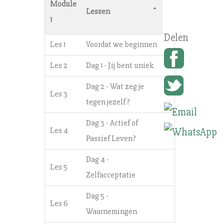
Module
-
Lessen
1
Les 1
Voordat we beginnen
Les 2
Dag 1 - Jij bent uniek
Dag 2 - Wat zeg je
Les 3
tegen jezelf?
Dag 3 - Actief of
Les 4
Passief Leven?
Dag 4 -
Les 5
Zelfacceptatie
Dag 5 -
Les 6
Waarnemingen