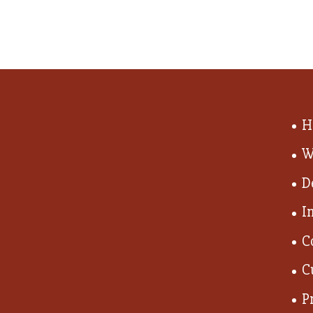
H
W
D
I
C
C
P