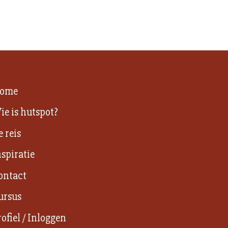
ome
ie is hutspot?
e reis
nspiratie
ontact
ursus
rofiel / Inloggen