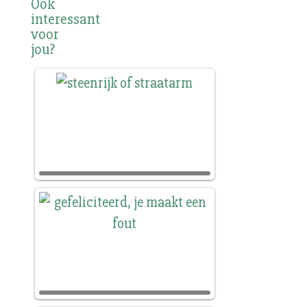
Ook
interessant
voor
jou?