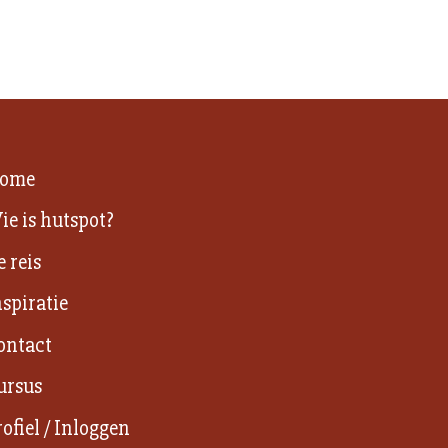
ome
ie is hutspot?
e reis
nspiratie
ontact
ursus
rofiel / Inloggen