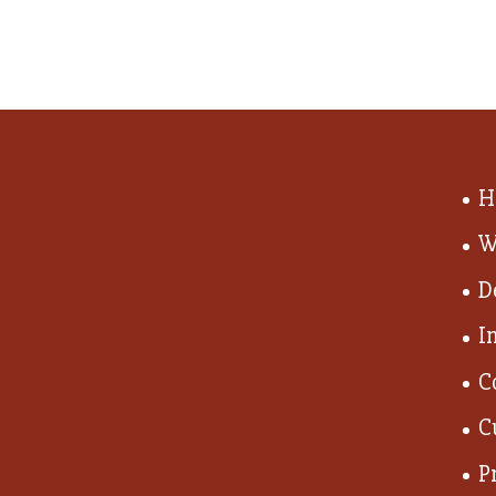
H
W
D
I
C
C
P