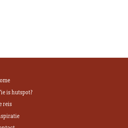
ome
ie is hutspot?
e reis
nspiratie
ontact