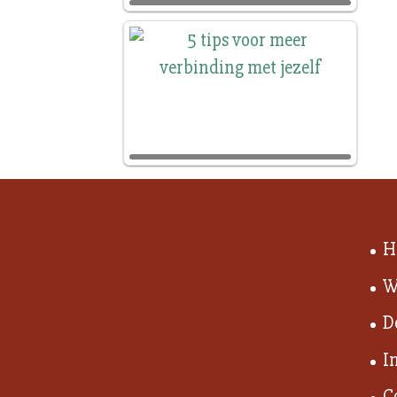
H
W
D
I
C