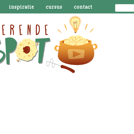
inspiratie
cursus
contact
oedigen in dromen