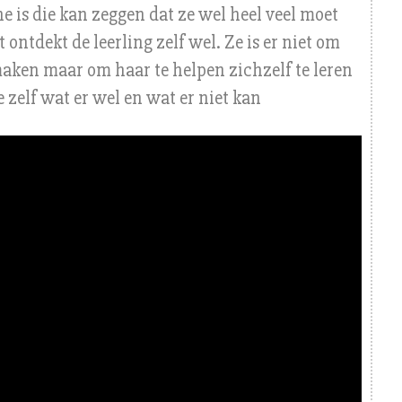
ne is die kan zeggen dat ze wel heel veel moet
 ontdekt de leerling zelf wel. Ze is er niet om
aken maar om haar te helpen zichzelf te leren
 zelf wat er wel en wat er niet kan