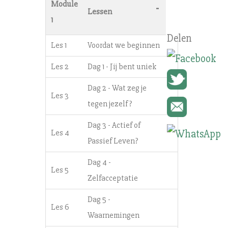
Module
-
Lessen
1
Les 1
Voordat we beginnen
Les 2
Dag 1 - Jij bent uniek
Dag 2 - Wat zeg je
Les 3
tegen jezelf?
Dag 3 - Actief of
Les 4
Passief Leven?
Dag 4 -
Les 5
Zelfacceptatie
Dag 5 -
Les 6
Waarnemingen