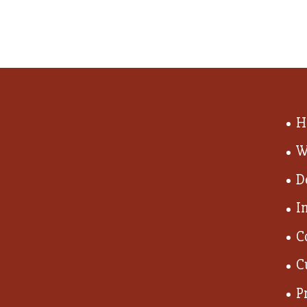
H
W
D
I
C
C
P