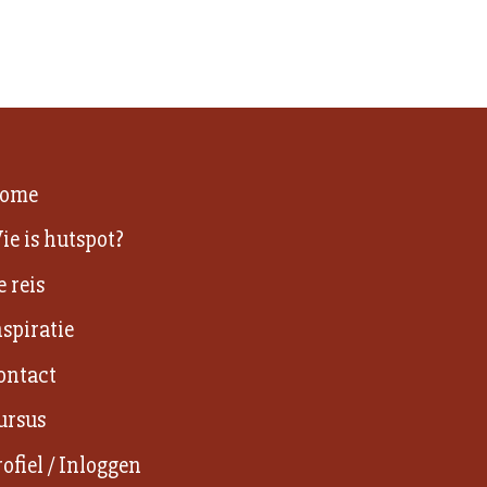
ome
ie is hutspot?
e reis
nspiratie
ontact
ursus
rofiel / Inloggen