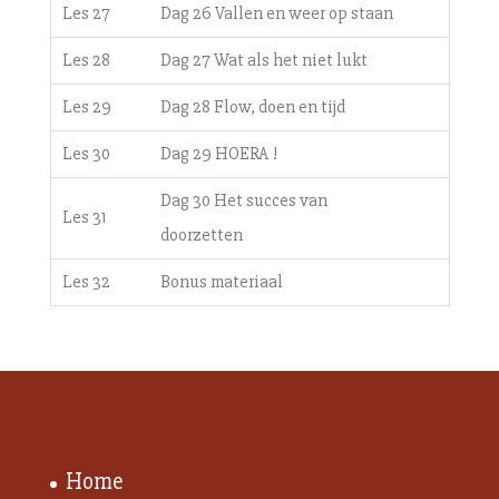
Les 27
Dag 26 Vallen en weer op staan
Les 28
Dag 27 Wat als het niet lukt
Les 29
Dag 28 Flow, doen en tijd
Les 30
Dag 29 HOERA !
Dag 30 Het succes van
Les 31
doorzetten
Les 32
Bonus materiaal
Home