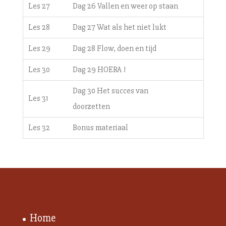
Les 27
Dag 26 Vallen en weer op staan
Les 28
Dag 27 Wat als het niet lukt
Les 29
Dag 28 Flow, doen en tijd
Les 30
Dag 29 HOERA !
Dag 30 Het succes van
Les 31
doorzetten
Les 32
Bonus materiaal
Home