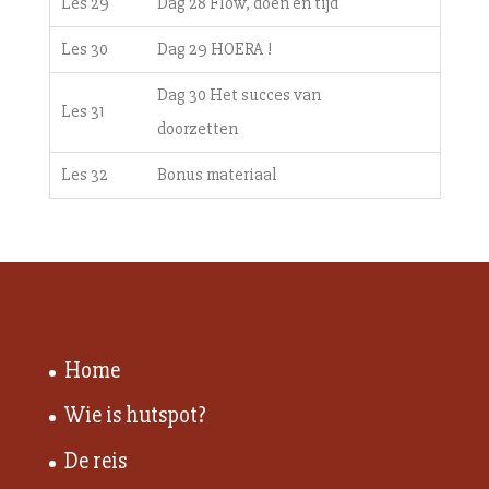
Les 29
Dag 28 Flow, doen en tijd
Les 30
Dag 29 HOERA !
Dag 30 Het succes van
Les 31
doorzetten
Les 32
Bonus materiaal
Home
Wie is hutspot?
De reis