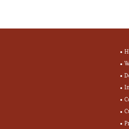
H
W
D
I
C
C
P