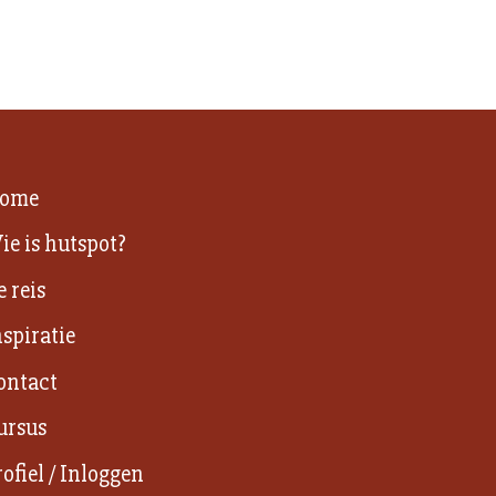
ome
ie is hutspot?
e reis
nspiratie
ontact
ursus
rofiel / Inloggen