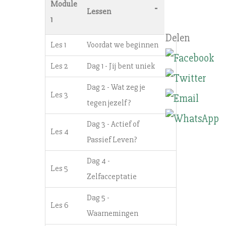
Module
-
Lessen
1
Les 1
Voordat we beginnen
Les 2
Dag 1 - Jij bent uniek
Dag 2 - Wat zeg je
Les 3
tegen jezelf?
Dag 3 - Actief of
Les 4
Passief Leven?
Dag 4 -
Les 5
Zelfacceptatie
Dag 5 -
Les 6
Waarnemingen