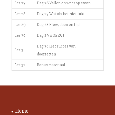
Les 27
Dag 26 Vallen en weer op staan
Les 28
Dag 27 Wat als het niet lukt
Les 29
Dag 28 Flow, doen en tijd
Les 30
Dag 29 HOERA !
Dag 30 Het succes van
Les 31
doorzetten
Les 32
Bonus materiaal
Home