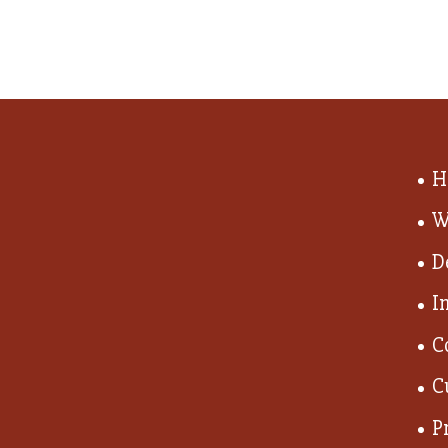
H
W
D
I
C
C
P