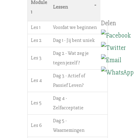
Module
-
Lessen
1
Les 1
Voordat we beginnen
Les 2
Dag 1 - Jij bent uniek
Dag 2 - Wat zeg je
Les 3
tegen jezelf?
Dag 3 - Actief of
Les 4
Passief Leven?
Dag 4 -
Les 5
Zelfacceptatie
Dag 5 -
Les 6
Waarnemingen