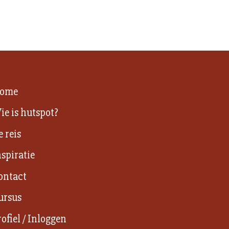
ome
ie is hutspot?
e reis
nspiratie
ontact
ursus
rofiel / Inloggen