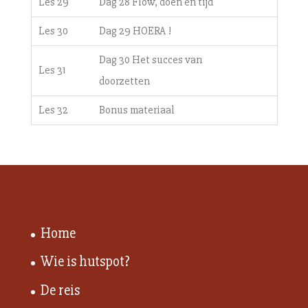
Les 29
Dag 28 Flow, doen en tijd
Les 30
Dag 29 HOERA !
Dag 30 Het succes van
Les 31
doorzetten
Les 32
Bonus materiaal
Home
Wie is hutspot?
De reis