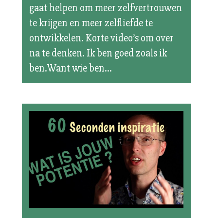
gaat helpen om meer zelfvertrouwen
te krijgen en meer zelfliefde te
ontwikkelen. Korte video’s om over
na te denken. Ik ben goed zoals ik
ben.Want wie ben...