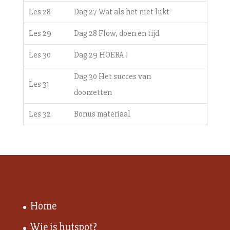
Les 28
Dag 27 Wat als het niet lukt
Les 29
Dag 28 Flow, doen en tijd
Les 30
Dag 29 HOERA !
Dag 30 Het succes van
Les 31
doorzetten
Les 32
Bonus materiaal
Home
Wie is hutspot?