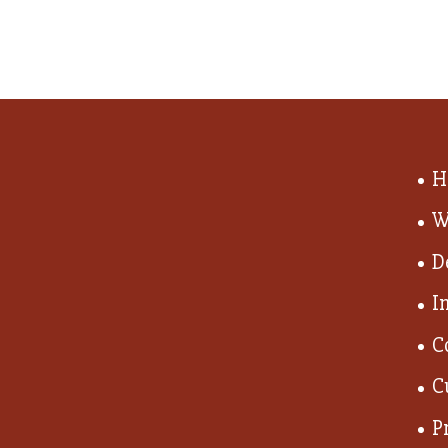
H
W
D
I
C
C
P