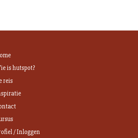
ome
ie is hutspot?
e reis
nspiratie
ontact
ursus
rofiel / Inloggen