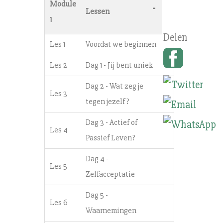
Module
-
Lessen
1
Les 1
Voordat we beginnen
Les 2
Dag 1 - Jij bent uniek
Dag 2 - Wat zeg je
Les 3
tegen jezelf?
Dag 3 - Actief of
Les 4
Passief Leven?
Dag 4 -
Les 5
Zelfacceptatie
Dag 5 -
Les 6
Waarnemingen