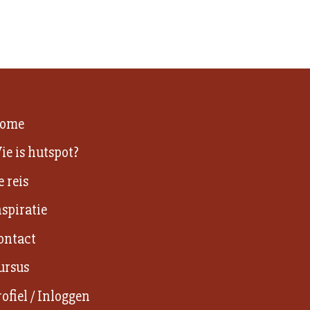
ome
ie is hutspot?
e reis
nspiratie
ontact
ursus
rofiel / Inloggen