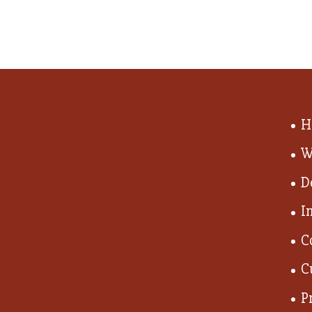
H
W
D
I
C
C
P