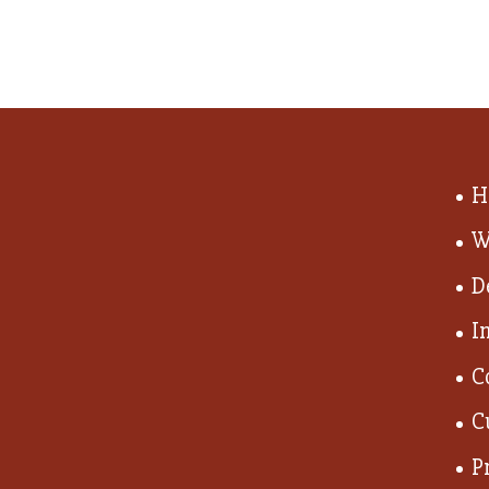
H
W
D
I
C
C
P