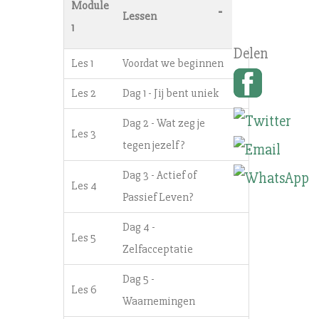
Module
-
Lessen
1
Les 1
Voordat we beginnen
Les 2
Dag 1 - Jij bent uniek
Dag 2 - Wat zeg je
Les 3
tegen jezelf?
Dag 3 - Actief of
Les 4
Passief Leven?
Dag 4 -
Les 5
Zelfacceptatie
Dag 5 -
Les 6
Waarnemingen