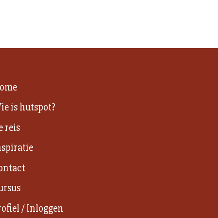
ome
ie is hutspot?
e reis
nspiratie
ontact
ursus
rofiel / Inloggen