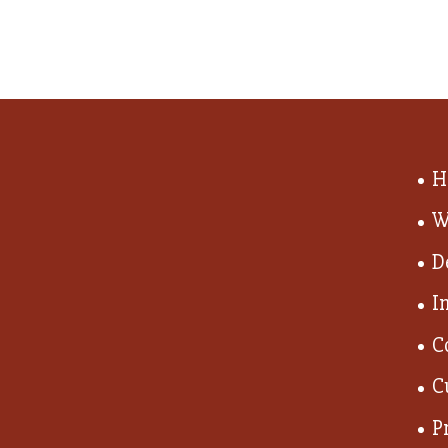
H
W
D
I
C
C
P