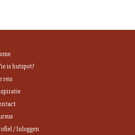
ome
ie is hutspot?
e reis
nspiratie
ontact
ursus
rofiel / Inloggen