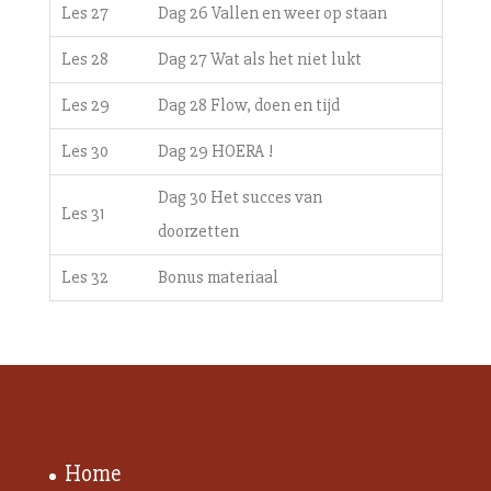
Les 27
Dag 26 Vallen en weer op staan
Les 28
Dag 27 Wat als het niet lukt
Les 29
Dag 28 Flow, doen en tijd
Les 30
Dag 29 HOERA !
Dag 30 Het succes van
Les 31
doorzetten
Les 32
Bonus materiaal
Home