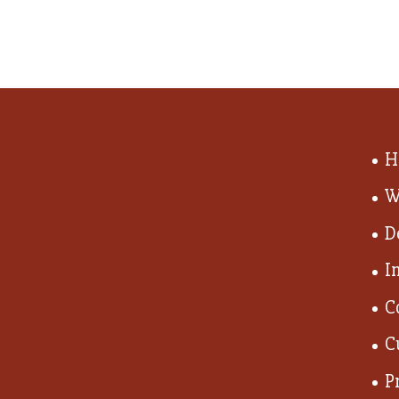
H
W
D
I
C
C
P