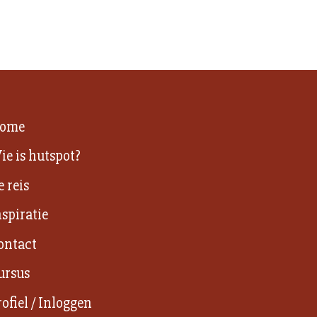
ome
ie is hutspot?
e reis
nspiratie
ontact
ursus
rofiel / Inloggen