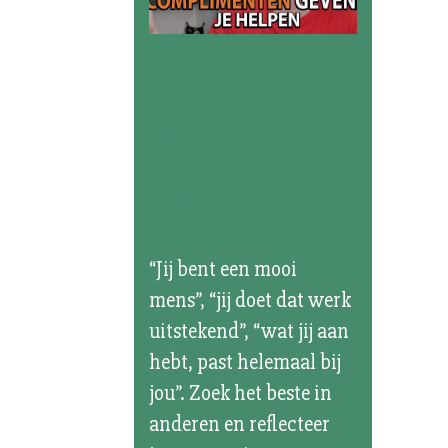
Zelfvertrouw
en tip 6 –
Waarom
complimente
n geven je
helpt
“Jij bent een mooi
mens”, “jij doet dat werk
uitstekend”, “wat jij aan
hebt, past helemaal bij
jou”. Zoek het beste in
anderen en reflecteer