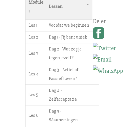
Module
-
Lessen
1
Les 1
Voordat we beginnen
Les 2
Dag 1 - Jij bent uniek
Dag 2 - Wat zeg je
Les 3
tegen jezelf?
Dag 3 - Actief of
Les 4
Passief Leven?
Dag 4 -
Les 5
Zelfacceptatie
Dag 5 -
Les 6
Waarnemingen