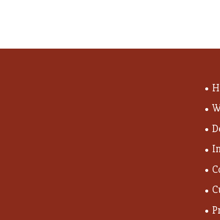
H
W
D
I
C
C
P