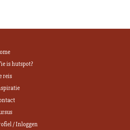
ome
ie is hutspot?
e reis
nspiratie
ontact
ursus
rofiel / Inloggen