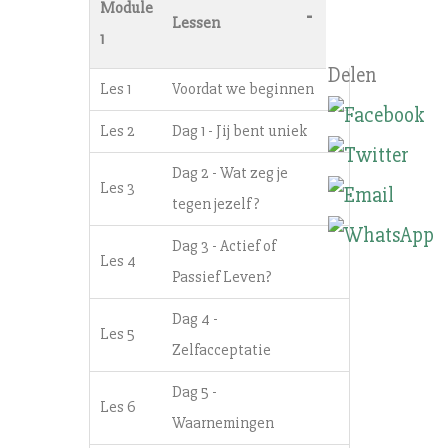
Module
-
Lessen
1
Les 1
Voordat we beginnen
Les 2
Dag 1 - Jij bent uniek
Dag 2 - Wat zeg je
Les 3
tegen jezelf?
Dag 3 - Actief of
Les 4
Passief Leven?
Dag 4 -
Les 5
Zelfacceptatie
Dag 5 -
Les 6
Waarnemingen