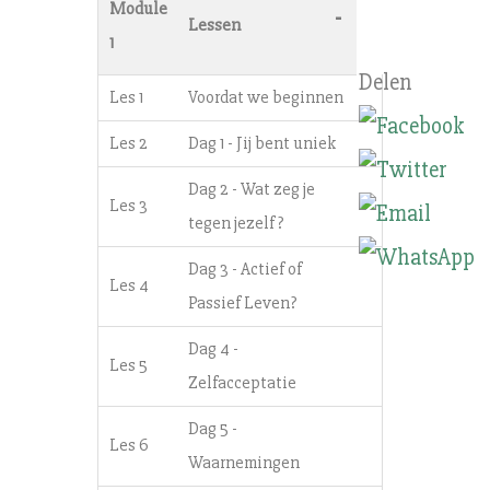
Module
-
Lessen
1
Les 1
Voordat we beginnen
Les 2
Dag 1 - Jij bent uniek
Dag 2 - Wat zeg je
Les 3
tegen jezelf?
Dag 3 - Actief of
Les 4
Passief Leven?
Dag 4 -
Les 5
Zelfacceptatie
Dag 5 -
Les 6
Waarnemingen