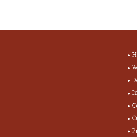
H
W
D
I
C
C
P