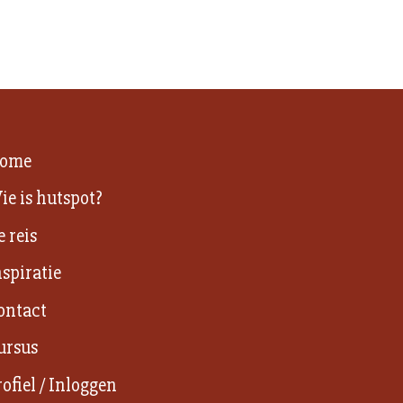
ome
ie is hutspot?
e reis
nspiratie
ontact
ursus
rofiel / Inloggen