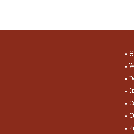
H
W
D
I
C
C
P