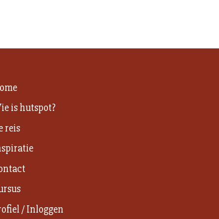
ome
ie is hutspot?
e reis
nspiratie
ontact
ursus
rofiel / Inloggen