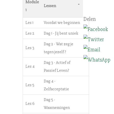
Module
-
Lessen
1
Les 1
Voordat we beginnen
Les 2
Dag 1 - Jij bent uniek
Dag 2 - Wat zeg je
Les 3
tegen jezelf?
Dag 3 - Actief of
Les 4
Passief Leven?
Dag 4 -
Les 5
Zelfacceptatie
Dag 5 -
Les 6
Waarnemingen