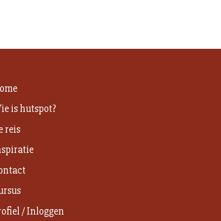
ome
ie is hutspot?
e reis
nspiratie
ontact
ursus
rofiel / Inloggen