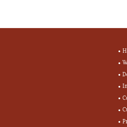
H
W
D
I
C
C
P