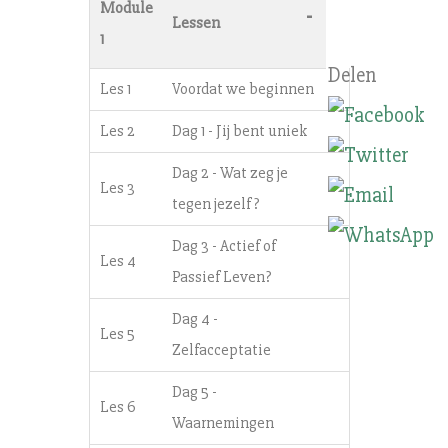
Module
-
Lessen
1
Les 1
Voordat we beginnen
Les 2
Dag 1 - Jij bent uniek
Dag 2 - Wat zeg je
Les 3
tegen jezelf?
Dag 3 - Actief of
Les 4
Passief Leven?
Dag 4 -
Les 5
Zelfacceptatie
Dag 5 -
Les 6
Waarnemingen